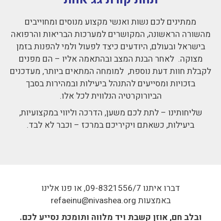
ממתינים לכם נשות ואנשי מקצוע מנוסים ומחוייבים
מהשורה הראשונה, המקושרים למערכות הבריאות והרפואה
בישראל ובעולם, היודעים כיצד לפעול ולמי להפנות בזמן
מצוקה. לאחר הבנת המצב ובהתאמה אליו – הם מפנים
לקבלת חוות דעת נוספת, למומחה המתאים ביותר, מעדכנים
בזכויות ומסייעים להתנהל ביעילות ובמהירות בסבך
הביורוקרטיה הנלווית לכל אלו.
שליחותינו – לתת לכם משען, הדרכה וליווי במקצועיות,
ביעילות, כשאתם ויקיריכם במרכז – וכבר לא לבד.
דברו איתנו 09-8321556/7, או פנו אלינו
באמצעות refaeinu@nivashea.org
ובלב חם, אוזן קשבת ויד מלווה ותומכת נסייע לכם.