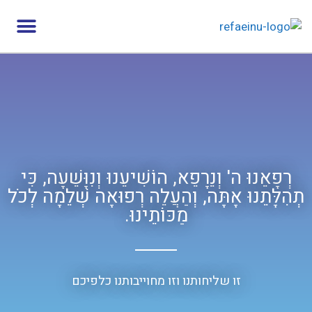
רְפָאֵנוּ ה' וְנֵרָפֵא, הוֹשִׁיעֵנוּ וְנִוָּשֵׁעָה, כִּי
תְהִלָּתֵנוּ אָתָּה, וְהַעֲלֵה רְפוּאָה שְׁלֵמָה לְכֹל
מַכּוֹתֵינוּ.
זו שליחותנו וזו מחוייבותנו כלפיכם